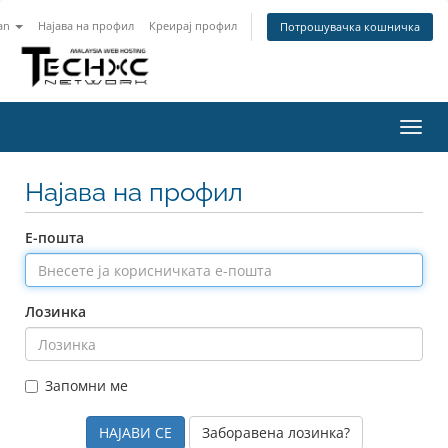
an
Најава на профил
Креирај профил
Потрошувачка кошничка
Вклу
ја
нави
Најава на профил
Е-пошта
Лозинка
Запомни ме
Заборавена лозинка?