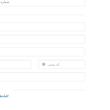
(فیلدهای مورد نیاز با *مشخص شده اند)