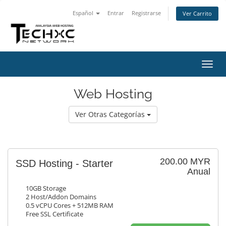
Español
Entrar
Registrarse
Ver Carrito
Alter
Nave
Web Hosting
Ver Otras Categorías
200.00 MYR
SSD Hosting - Starter
Anual
10GB Storage
2 Host/Addon Domains
0.5 vCPU Cores + 512MB RAM
Free SSL Certificate