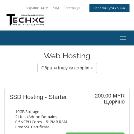
Українська
Вхід
Реєстрація
Переглянути кошик
Пере
наві
Web Hosting
Обрати іншу категорію
200.00 MYR
SSD Hosting - Starter
Щорічно
10GB Storage
2 Host/Addon Domains
0.5 vCPU Cores + 512MB RAM
Free SSL Certificate