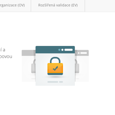
rganizace (OV)
Rozšířená validace (EV)
í a
ebovou