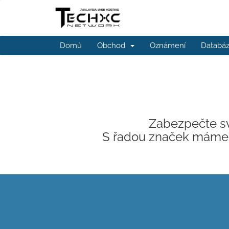
Domů
Obchod
Oznámení
Databáz
Zabezpečte sv
S řadou značek máme s