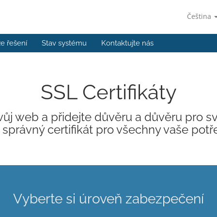
Čeština
e řešení
Stav systému
Kontaktujte nás
SSL Certifikáty
ůj web a přidejte důvěru a důvěru pro sv
právný certifikát pro všechny vaše po
Vyberte si úroveň zabezpečení