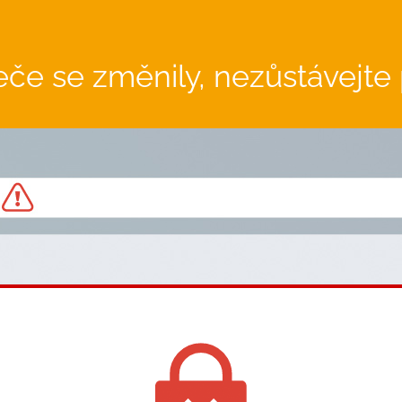
eče se změnily, nezůstávejt