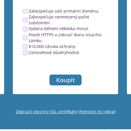
Zabezpečuje vaši primární doménu.
Zabezpečuje neomezený počet
subdomén.
Vydáno během několika minut.
Povolí HTTPS a zobrazí ikonu visacího
zámku.
$10,000 záruka ochrany.
Celosvětově důvěryhodné.
Koupit
Zobrazit všechny SSL certifikáty
|
Pomozte mi vybrat