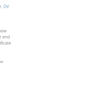
e.
OV
 new
he end
ificate
use