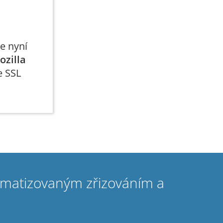
e nyní
ozilla
e SSL
omatizovaným zřizováním a