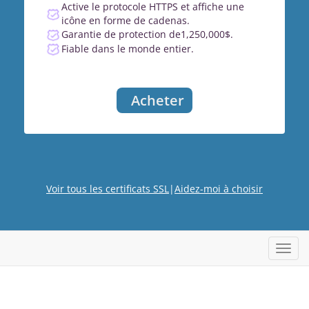
Active le protocole HTTPS et affiche une
icône en forme de cadenas.
Garantie de protection de1,250,000$.
Fiable dans le monde entier.
Acheter
Voir tous les certificats SSL
|
Aidez-moi à choisir
Bascu
la
navig